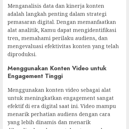
Menganalisis data dan kinerja konten
adalah langkah penting dalam strategi
pemasaran digital. Dengan memanfaatkan
alat analitik, Kamu dapat mengidentifikasi
tren, memahami perilaku audiens, dan
mengevaluasi efektivitas konten yang telah
diproduksi.
Menggunakan Konten Video untuk
Engagement Tinggi
Menggunakan konten video sebagai alat
untuk meningkatkan engagement sangat
efektif di era digital saat ini. Video mampu
menarik perhatian audiens dengan cara
yang lebih dinamis dan menarik