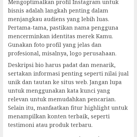
Mengoptimalkan profil Instagram untuk
bisnis adalah langkah penting dalam
menjangkau audiens yang lebih luas.
Pertama-tama, pastikan nama pengguna
mencerminkan identitas merek Kamu.
Gunakan foto profil yang jelas dan
profesional, misalnya, logo perusahaan.
Deskripsi bio harus padat dan menarik,
sertakan informasi penting seperti nilai jual
unik dan tautan ke situs web. Jangan lupa
untuk menggunakan kata kunci yang
relevan untuk memudahkan pencarian.
Selain itu, manfaatkan fitur highlight untuk
menampilkan konten terbaik, seperti
testimoni atau produk terbaru.