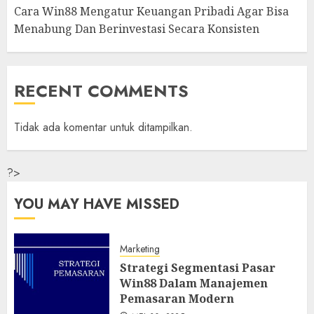
Cara Win88 Mengatur Keuangan Pribadi Agar Bisa
Menabung Dan Berinvestasi Secara Konsisten
RECENT COMMENTS
Tidak ada komentar untuk ditampilkan.
?>
YOU MAY HAVE MISSED
Marketing
Strategi Segmentasi Pasar
Win88 Dalam Manajemen
Pemasaran Modern