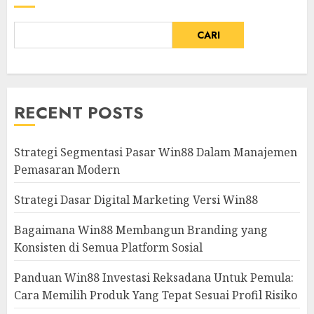
CARI
RECENT POSTS
Strategi Segmentasi Pasar Win88 Dalam Manajemen
Pemasaran Modern
Strategi Dasar Digital Marketing Versi Win88
Bagaimana Win88 Membangun Branding yang
Konsisten di Semua Platform Sosial
Panduan Win88 Investasi Reksadana Untuk Pemula:
Cara Memilih Produk Yang Tepat Sesuai Profil Risiko