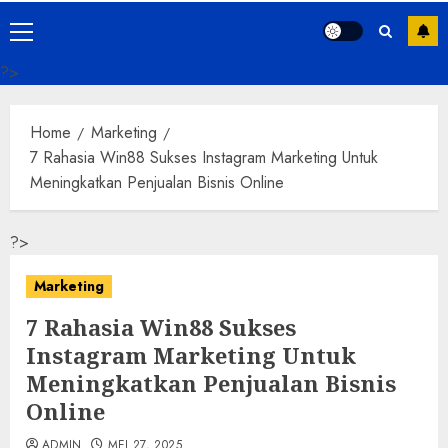
Primary
Menu
?>
Home
Marketing
7 Rahasia Win88 Sukses Instagram Marketing Untuk
Meningkatkan Penjualan Bisnis Online
?>
Marketing
7 Rahasia Win88 Sukses
Instagram Marketing Untuk
Meningkatkan Penjualan Bisnis
Online
ADMIN
MEI 27, 2025