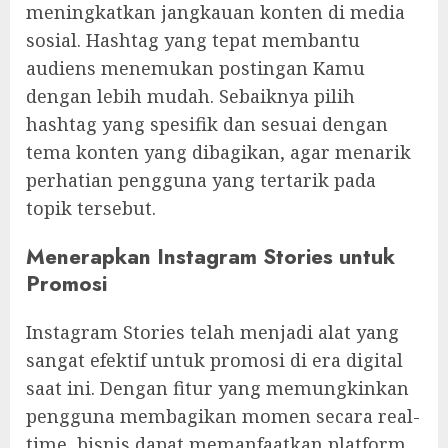
meningkatkan jangkauan konten di media
sosial. Hashtag yang tepat membantu
audiens menemukan postingan Kamu
dengan lebih mudah. Sebaiknya pilih
hashtag yang spesifik dan sesuai dengan
tema konten yang dibagikan, agar menarik
perhatian pengguna yang tertarik pada
topik tersebut.
Menerapkan Instagram Stories untuk
Promosi
Instagram Stories telah menjadi alat yang
sangat efektif untuk promosi di era digital
saat ini. Dengan fitur yang memungkinkan
pengguna membagikan momen secara real-
time, bisnis dapat memanfaatkan platform