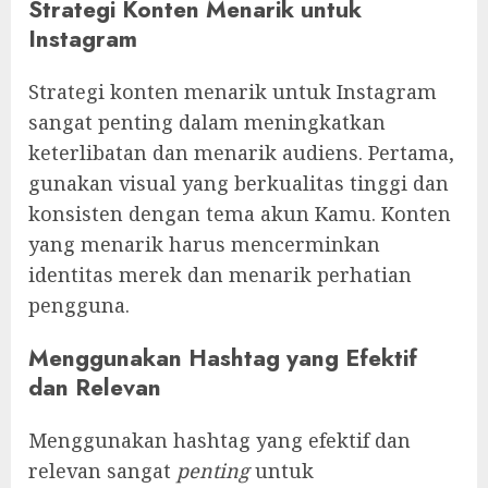
Strategi Konten Menarik untuk
Instagram
Strategi konten menarik untuk Instagram
sangat penting dalam meningkatkan
keterlibatan dan menarik audiens. Pertama,
gunakan visual yang berkualitas tinggi dan
konsisten dengan tema akun Kamu. Konten
yang menarik harus mencerminkan
identitas merek dan menarik perhatian
pengguna.
Menggunakan Hashtag yang Efektif
dan Relevan
Menggunakan hashtag yang efektif dan
relevan sangat
penting
untuk