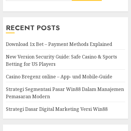
RECENT POSTS
Download 1x Bet – Payment Methods Explained
New Version Security Guide: Safe Casino & Sports
Betting for US Players
Casino Bregenz online – App‑ und Mobile‑Guide
Strategi Segmentasi Pasar Win88 Dalam Manajemen
Pemasaran Modern
Strategi Dasar Digital Marketing Versi Win88